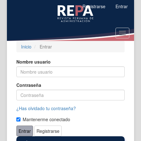
Salto
Registrarse
Entrar
rápido
al
contenido
de
Toggle
la
navigatio
página
Inicio
Entrar
Navegación
principal
Contenido
Nombre usuario
principal
Barra
lateral
Contraseña
¿Has olvidado tu contraseña?
Mantenerme conectado
Entrar
Registrarse