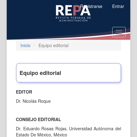
Salto
Registrarse
Entrar
rápido
al
contenido
de
Toggle
la
navigatio
página
Inicio
Equipo editorial
Navegación
principal
Contenido
principal
Barra
Equipo editorial
lateral
EDITOR
Dr. Nicolás Roque
CONSEJO EDITORIAL
Dr. Eduardo Rosas Rojas, Universidad Autónoma del
Estado De México, México