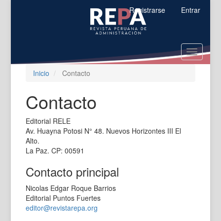
Salto
Registrarse
Entrar
rápido
al
contenido
de
Toggle
la
navigatio
página
Inicio
Contacto
Navegación
principal
Contenido
Contacto
principal
Barra
Editorial RELE
lateral
Av. Huayna Potosi N° 48. Nuevos Horizontes III El
Alto.
La Paz. CP: 00591
Contacto principal
Nicolas Edgar Roque Barrios
Editorial Puntos Fuertes
editor@revistarepa.org