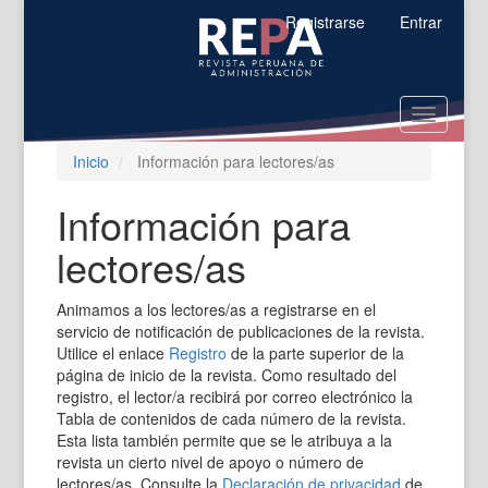
Salto
Registrarse
Entrar
rápido
al
contenido
de
Toggle
la
navigatio
página
Inicio
Información para lectores/as
Navegación
principal
Contenido
Información para
principal
lectores/as
Barra
lateral
Animamos a los lectores/as a registrarse en el
servicio de notificación de publicaciones de la revista.
Utilice el enlace
Registro
de la parte superior de la
página de inicio de la revista. Como resultado del
registro, el lector/a recibirá por correo electrónico la
Tabla de contenidos de cada número de la revista.
Esta lista también permite que se le atribuya a la
revista un cierto nivel de apoyo o número de
lectores/as. Consulte la
Declaración de privacidad
de