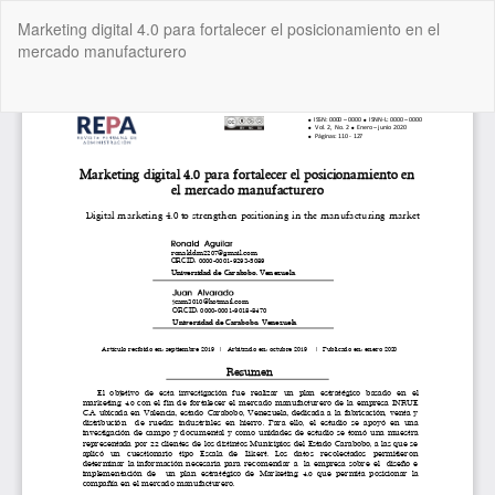
Volver
Marketing digital 4.0 para fortalecer el posicionamiento en el
a
mercado manufacturero
los
detalles
del
De
De
artículo
P